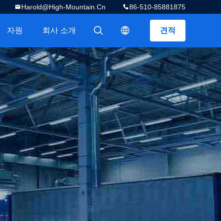
Harold@high-Mountain.cn
86-510-85881875
자원
회사 소개
견적
描述
描述