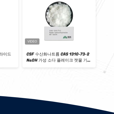
1-4
CAS 5700-49-2 화학 중간 물질 99
CSP
듐 포름알
에틸 디아모늄 다이오다이드
131