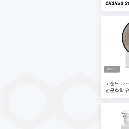
CH3NaO
데히드 용
고순도 나트륨
전문화학 유
응제