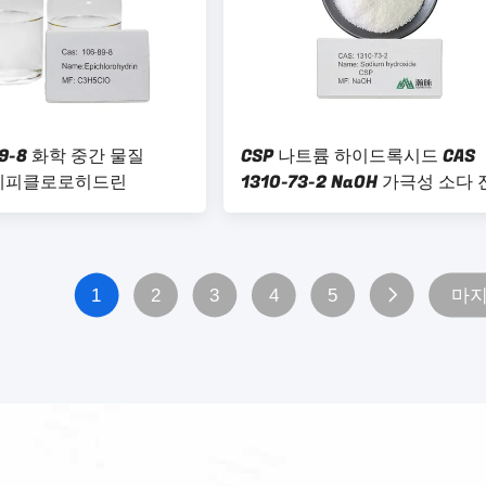
89-8 화학 중간 물질
CSP 나트륨 하이드록시드 CAS
O 에피클로로히드린
1310-73-2 NaOH 가극성 소다
1
2
3
4
5
마