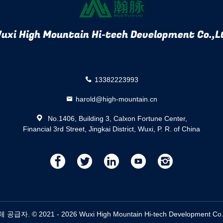
uxi High Mountain Hi-tech Development Co.,L
13382223993
harold@high-mountain.cn
No.1406, Building 3, Calxon Fortune Center,
Financial 3rd Street, Jingkai District, Wuxi, P. R. of China
描
描
描
描
描
述
述
述
述
述
© 2021 - 2026 Wuxi High Mountain Hi-tech Development Co.,Ltd