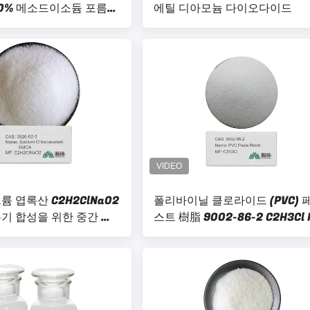
 30% 메소드이소듐 포름알
에틸 디아모늄 다이오다이드
액
 엽록산 C2H2ClNaO2
폴리바이닐 클로라이드 (PVC) 
기 합성을 위한 중간 반
스트 樹脂 9002-86-2 C2H3Cl 
Pvc 樹脂