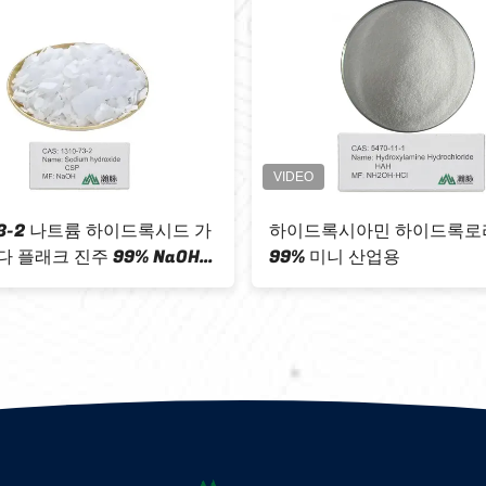
호: 1314-13-2 덩크 산화물
나트륨 메소드드 CAS 124-4
 높은 순도 99.7% 전자 부품에
CH3NaO 30% 메소드이소
니다
데히드 용액