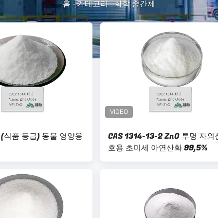
홈
-
카테고리
-
화학 중간체
(식품 등급) 동물 영양용
CAS 1314-13-2 ZnO 투명 자외
호용 초미세 아연산화 99,5%