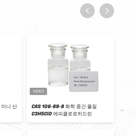
prev
next
 99.5%
CAS 번호 1314-13-2 | 산화아연
기술 
및 코팅
(ZnO) | 산업용 화학 중간체
18-