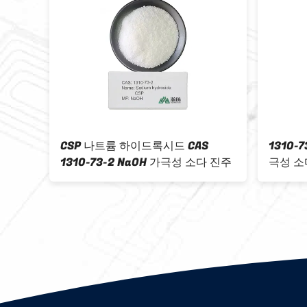
73-2
CAS 1314-13-2 ZnO 초미세 아연 산
CAS 번
물 기술
화물 분말 99.0% 피부 관리 용품
(ZnO)
두꺼운
적합합