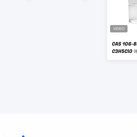
CAS 106-
C3H5Cl