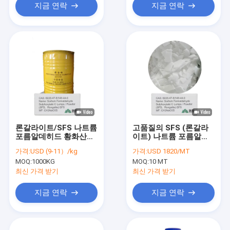
지금 연락
지금 연락
론갈라이트/SFS 나트륨
고품질의 SFS (론갈라
포름알데히드 황화산
이트) 나트륨 포름알데
CAS 6035-47-8,149-
히드 수울포キシ라트
가격:
USD (9-11）/kg
가격:
USD 1820/MT
44-0 산업용 고순도 감
CAS 6035-47-8 &
MOQ:
1000KG
MOQ:
10 MT
소제
149-44-0 물에 녹는 환
원 화합물
최신 가격 받기
최신 가격 받기
지금 연락
지금 연락