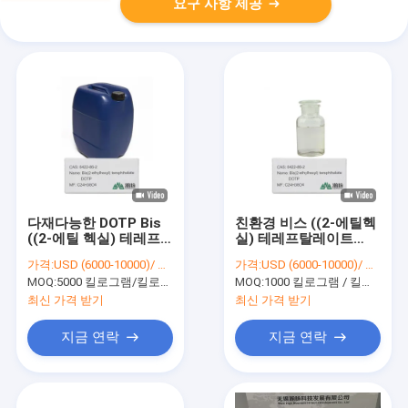
요구 사항 제공
다재다능한 DOTP Bis
친환경 비스 ((2-에틸헥
((2-에틸 헥실) 테레프
실) 테레프탈레이트
탈레이트 CAS 6422-
DOTP CAS 6422-86-2
가격:
USD (6000-10000)/ MT
가격:
USD (6000-10000)/ MT
86-2 플라스틱
안전한 플라스틱 제조
MOQ:
5000 킬로그램/킬로그램
MOQ:
1000 킬로그램 / 킬로그램
최신 가격 받기
최신 가격 받기
지금 연락
지금 연락