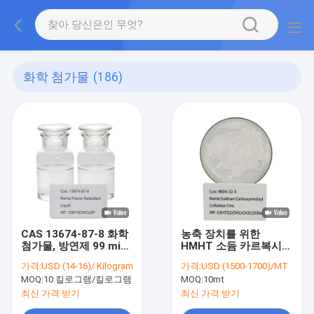
화학 첨가물
(186)
CAS 13674-87-8 화학
농축 장치를 위한
첨가물, 방연제 99 min
HMHT 소듐 카르복시메
TDCPP
틸 셀룰로오스 CAS
가격:
USD (14-16)/ Kilogram
가격:
USD (1500-1700)/MT
9004-32-4
MOQ:
10 킬로그램/킬로그램
MOQ:
10mt
최신 가격 받기
최신 가격 받기