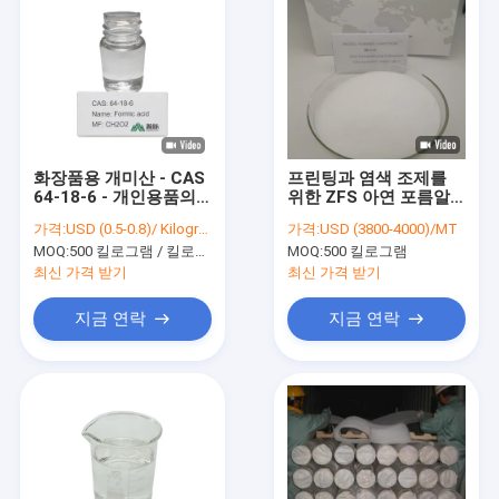
화장품용 개미산 - CAS
프린팅과 염색 조제를
64-18-6 - 개인용품의
위한 ZFS 아연 포름알
보존제
데히드 설폭실레이트
가격:
USD (0.5-0.8)/ Kilogram
가격:
USD (3800-4000)/MT
CAS 24887-06-7
MOQ:
500 킬로그램 / 킬로그램
MOQ:
500 킬로그램
최신 가격 받기
최신 가격 받기
지금 연락
지금 연락
집
제품
동영상