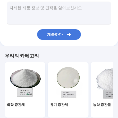
유기 과산화물 개시 프로그램들
직물 염색 조제
아미노산 유기질 비료
계속하다
PBAT 수지
금속 킬레이트화제들
우리의 카테고리
화학 첨가물
식품 첨가물
화학 중간체
유기 중간체
농약 중간물