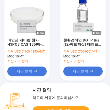
아인산 케미컬 첨가
친환경적인 DOTP Bis
H3PO3 CAS 13598-
((2-에틸헥실) 테레프탈
36-2 식품 공업적 등급
레이트 CAS 6422-86-2
가격:
USD (1100-1350)/MT
가격:
USD (700-900)/MT
지속 가능한 효과적인
MOQ:
10 MT
MOQ:
10 MT
화학 첨가물
최신 가격 받기
최신 가격 받기
지금 연락
지금 연락
시간 절약
최고의 제품에 문의하십시오.