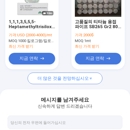
회사 소개
공장 견학
1,1,1,3,5,5,5-
고품질의 티타늄 용접
Heptamethyltrisiloxane
파이프 SB265 Gr2 80T
품질 관리
99% 고순도 산업용 등
DN600 mm
가격:
USD (2000-4000)/mt
가격:
2000$
급 | CAS 1873-88-7
GB/T3624-2023 매듭
MOQ:
1000 킬로그램/킬로그램
MOQ:
1mt
없는 티타늄 및 티타늄
문의하기
합금 파이프
최신 가격 받기
최신 가격 받기
소식
지금 연락
지금 연락
더 많은 것을 전망하십시오
화학 중간체
유기 중간체
메시지를 남겨주세요
신속하게 답변 드리겠습니다
농약 중간물
니코틴과 피레트로이드 반제품