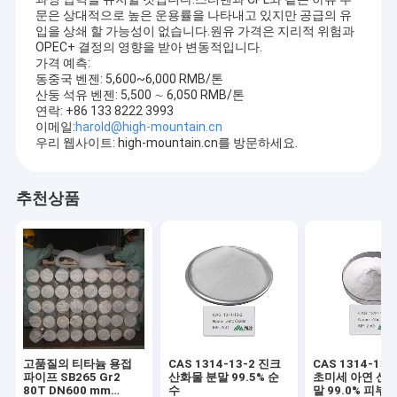
문은 상대적으로 높은 운용률을 나타내고 있지만 공급의 유
입을 상쇄 할 가능성이 없습니다.원유 가격은 지리적 위험과
OPEC+ 결정의 영향을 받아 변동적입니다.
가격 예측:
동중국 벤젠: 5,600~6,000 RMB/톤
산둥 석유 벤젠: 5,500 ∼ 6,050 RMB/톤
연락: +86 133 8222 3993
이메일:
harold@high-mountain.cn
우리 웹사이트: high-mountain.cn를 방문하세요.
추천상품
고품질의 티타늄 용접
CAS 1314-13-2 진크
CAS 1314-13-
파이프 SB265 Gr2
산화물 분말 99.5% 순
초미세 아연 산화
80T DN600 mm
수
말 99.0% 피부 