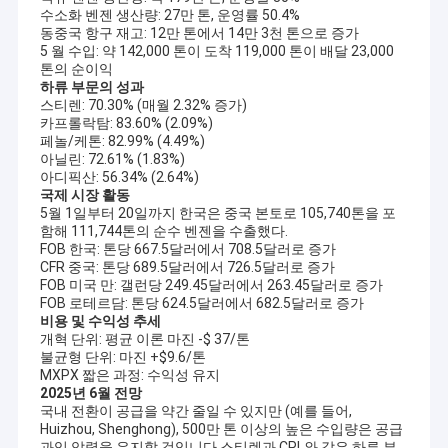
수소화 벤젠 생산량: 27만 톤, 운영률 50.4%
동중국 항구 재고: 12만 톤에서 14만 3천 톤으로 증가
5 월 수입: 약 142,000 톤이 도착 119,000 톤이 배달 23,000
톤의 순이익
하류 부문의 성과
스티렌: 70.30% (매월 2.32% 증가)
카프롤락탐: 83.60% (2.09%)
페놀/케톤: 82.99% (4.49%)
아닐린: 72.61% (1.83%)
아디픽산: 56.34% (2.64%)
국제 시장 활동
5월 1일부터 20일까지 한국은 중국 본토로 105,740톤을 포
함해 111,744톤의 순수 벤젠을 수출했다.
FOB 한국: 톤당 667.5달러에서 708.5달러로 증가
CFR 중국: 톤당 689.5달러에서 726.5달러로 증가
FOB 미국 만: 갤런당 249.45달러에서 263.45달러로 증가
FOB 로테르담: 톤당 624.5달러에서 682.5달러로 증가
비용 및 수익성 추세
개혁 단위: 평균 이론 마진 -$ 37/톤
불균형 단위: 마진 +$9.6/톤
MXPX 짧은 과정: 수익성 유지
2025년 6월 전망
국내 전환이 공급을 약간 줄일 수 있지만 (예를 들어,
Huizhou, Shenghong), 500만 톤 이상의 높은 수입량은 공급
과잉 압력을 유지할 것입니다.스티렌과 CPL와 같은 하류 부