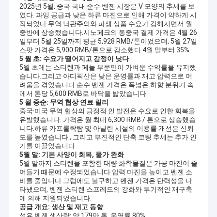
2025년 5월, 중국 국내 순수 벤젠 시장은 V 모양의 추세를 보
였다. 과잉 공급과 낮은 하류 마진으로 인해 가격이 약하게 시
작되었다.무역 낙관주의와 파생 상품 수요가 강해지면서 월
중반에 상승했습니다.시노페크의 동중국 결제 가격은 4월 26
일부터 5월 25일까지 평균 5,928 RMB/톤이었으며, 5월 27일
스팟 가격은 5,900 RMB/톤으로 감소했다.4월 말부터 35%.
5 월 초: 수요가 떨어지고 감정이 낮다
5월 초에는 스티렌과 페놀 부문만이 가벼운 수익률을 유지했
습니다.그리고 아디픽산은 낮은 운영률과 재고 압력으로 어
려움을 겪었습니다.순수 벤젠 가격은 폭넓은 하향 분위기 속
에서 톤당 5,600 RMB로 바닥을 밟았습니다.
5 월 중순: 무역 협상 연료 릴리
중국·미국 무역 협상의 긍정적 인 발전은 수요로 인한 회복을
유발했습니다. 가격은 월 최대 6,300 RMB / 톤으로 상승했습
니다.하류 카프롤락탐 및 아닐린 시설의 이용률 개선은 신뢰
도를 높였습니다., 그리고 부진적인 단축 코팅 추세는 추가 인
기를 이끌었습니다.
5월 말: 기본 사양이 회복, 물가 완화
5월 말까지 스티렌을 포함한 대량 화학물질은 가공 마진이 줄
어들기 때문에 수정되었습니다.압력 마진을 높이고 벤젠 소
비를 줄입니다.그럼에도 불구하고 벤젠 가격은 탄력성을 나
타냈으며, 벤젠 스티렌 스프레드의 강화와 투기적인 재구축
에 의해 지원되었습니다.
공급 개요: 생산 및 재고 동향
석유 벤젠 생산량: 약 179만 톤, 운영률 80%