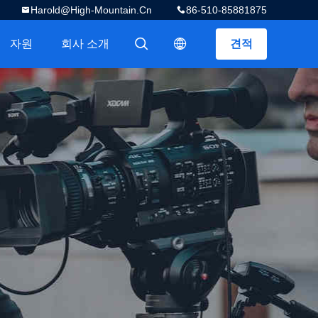
Harold@high-Mountain.cn
86-510-85881875
자원
회사 소개
견적
描述
描述