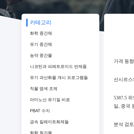
카테고리
화학 중간체
유기 중간체
농약 중간물
가격 동향
니코틴과 피레트로이드 반제품
유기 과산화물 개시 프로그램들
선시르스의
직물 염색 조제
5387.5
아미노산 유기질 비료
일, 중국
PBAT 수지
금속 킬레이트화제들
분석 검토
화학 첨가물