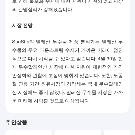
로 인해 불포화 수지에 대한 지원이 제한되었고 시장
의 관망심리가 강해졌습니다.
시장 전망
SunSirs의 말레산 무수물 제품 분석가는 말레산 무
수물의 주요 다운스트림 수지가 가까운 미래에 점진
적으로 다시 시작될 수 있다고 믿습니다. 4월 30일 현
재 무수말레인산 시장에 대한 지원이 제한적인 가격
안정화와 관찰에 초점이 맞춰져 있습니다. 또한, 노동
절 연휴 기간 원유시장의 하락세는 국내 무수말레인
산 시장에도 좋지 않았다. 말레산 무수물 시장은 가까
운 미래에 하락할 것으로 예상됩니다.
집
높은 산 화학은 특수 화학 생산, 기술 연구 개발에 관여한 전문적 공
제품
업 회사 부분이고, 수입하고 수출합니다. 회사는 생산과 무역과 다양
한 화학 제품류의 연구 개발에 초점을 맞춥니다.
추천상품
동영상
설립 이후로, 회사가 국제적 마케팅 네트워크와 최적화 공급 체인점 