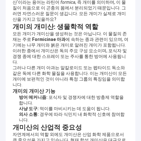
산'이라는 용어는 라틴어
formica
, 즉 개미를 의미하며, 이 물
질이 처음으로 이 곤충의 몸에서 분리되었기 때문입니다. 그
러면 자연스러운 질문이 생깁니다. 모든 개미가 실제로 개미
산을 가지고 있을까요?
개미의 개미산: 생물학적 역할
모든 개미가 개미산을 생성하는 것은 아닙니다. 이 물질의 존
재는 주로
Formicinae 아과
에 속하는 종과 관련이 있으며, 여
기에는 나무 개미와 붉은 개미로 알려진 개미가 포함됩니다.
이러한 종에서 개미산은 독의 주요 구성 요소이며, 포식자 및
경쟁 종에 대한 스프레이 또는 주사를 통한 방어에 사용됩니
다.
그러나 다른 개미 아과는 알칼로이드 또는 펩타이드 독소와
같은 독에 다른 화학 물질을 사용합니다. 이는 개미산이 모든
개미에 보편적인 것이 아니라 특정 그룹의 특징임을 의미합
니다.
개미의 개미산 기능
방어 메커니즘:
포식자 및 경쟁자에 대한 방충제 역할을
합니다.
사냥 도구:
먹이를 마비시키는 데 도움이 됩니다.
의사 소통:
경우에 따라 식민지 내 화학적 신호에 참여합
니다.
개미산의 산업적 중요성
자연계에서의 역할 외에도 개미산은 산업 화학 제품으로서
큰 중요성을 가지고 있습니다. 현재 합성 개미산은 대규모로